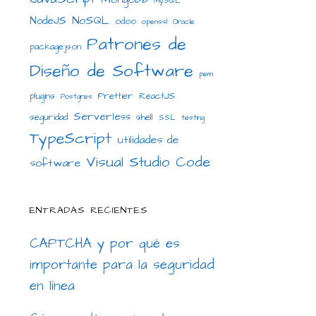
MySQL
NoSQL
NodeJS
odoo
openssl
Oracle
Patrones de
package.json
Diseño de Software
pem
plugins
Prettier
ReactJS
Postgres
Serverless
seguridad
shell
SSL
testing
TypeScript
utilidades de
Visual Studio Code
software
ENTRADAS RECIENTES
CAPTCHA y por qué es
importante para la seguridad
en línea