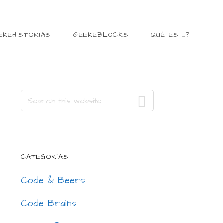
EKEHISTORIAS
GEEKEBLOCKS
QUÉ ES …?
Primary
Search
this
Sidebar
website
CATEGORÍAS
Code & Beers
Code Brains