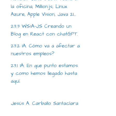
la oficina, Million.js, Linux
Azure, Apple Vision, Java 21…
23.3 WS:IA-JS Creando un
Blog en React con chatGPT.
23.2 IA. Cómo va a afectar a
nuestros empleos?
23.1 IA. En que punto estamos
y como hemos llegado hasta
aquí.
Jesús A. Carballo Santaclara