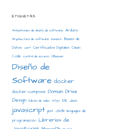
ETIQUETAS
Arduino
Antipatrones de diseño de software
Bases de
Arquitectura de software
base64
Datos
Certificados Digitales
Clean
cert
Code
control de acceso
DBeaver
Diseño de
Software
docker
Domain Drive
docker-compose
Design
IDE
Java
Edición de video
https
javascript
jest
JSON
lenguajes de
Librerías de
programación
JavaScript
MongoDb