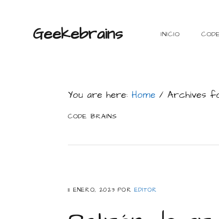
Skip
Skip
Skip
Skip
to
to
to
to
Geekebrains
INICIO
COD
primary
main
primary
footer
navigation
content
sidebar
You are here:
Home
/
Archives f
CODE BRAINS
11 ENERO, 2023
POR
EDITOR