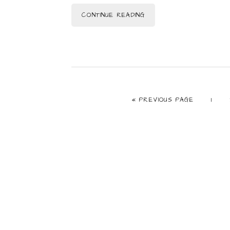
CONTINUE READING
GO TO
PAGE
«
PREVIOUS PAGE
1