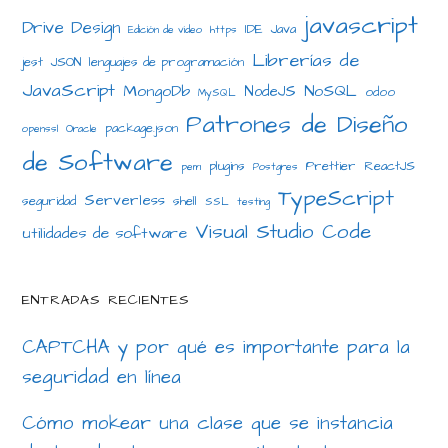
javascript
Drive Design
IDE
Java
Edición de video
https
Librerías de
jest
JSON
lenguajes de programación
JavaScript
MongoDb
NoSQL
NodeJS
odoo
MySQL
Patrones de Diseño
package.json
openssl
Oracle
de Software
plugins
Prettier
ReactJS
pem
Postgres
TypeScript
Serverless
seguridad
shell
SSL
testing
Visual Studio Code
utilidades de software
ENTRADAS RECIENTES
CAPTCHA y por qué es importante para la
seguridad en línea
Cómo mokear una clase que se instancia