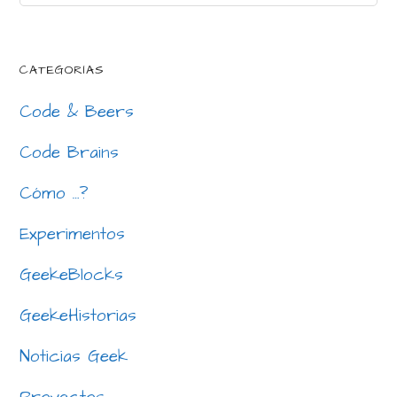
this
Sidebar
website
CATEGORÍAS
Code & Beers
Code Brains
Cómo …?
Experimentos
GeekeBlocks
GeekeHistorias
Noticias Geek