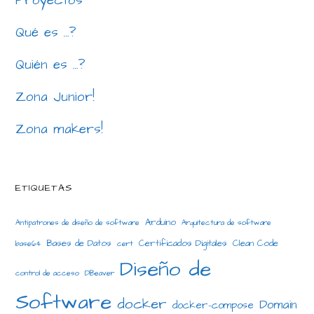
Proyectos
Qué es …?
Quién es …?
Zona Junior!
Zona makers!
ETIQUETAS
Arduino
Antipatrones de diseño de software
Arquitectura de software
Bases de Datos
Certificados Digitales
Clean Code
base64
cert
Diseño de
control de acceso
DBeaver
Software
docker
Domain
docker-compose