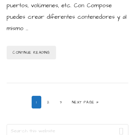
puertos, volúmenes, etc. Con Compose
puedes crear diferentes contenedores y al
mismo …
CONTINUE READING
PAGE
PAGE
PAGE
GO TO
1
2
3
NEXT PAGE »
Primary
Search