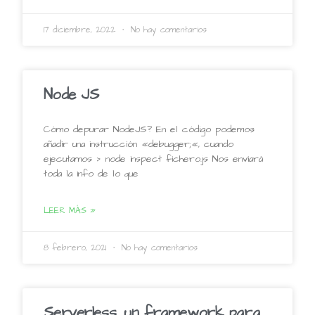
17 diciembre, 2022
No hay comentarios
Node JS
Cómo depurar NodeJS? En el código podemos
añadir una instrucción «debugger;«, cuando
ejecutamos > node inspect fichero.js Nos enviará
toda la info de lo que
LEER MÁS »
8 febrero, 2021
No hay comentarios
Serverless, un framework para