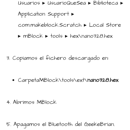
⁨Usuarios⁩ ▸ UsuarioQueSea⁩ ▸ ⁨Biblioteca⁩ ▸
⁨Application Support⁩ ▸
⁨com.makeblock.Scratch⁩ ▸ ⁨Local Store⁩
▸ ⁨mBlock⁩ ▸ ⁨tools⁩ ▸ ⁨hex⁩\nano328.hex
3. Copiamos el fichero descargado en:
CarpetaMBlock\tools\ext\
nano328.hex
4. Abrimos MBlock
5. Apagamos el Bluetooth del GeekeBrian.