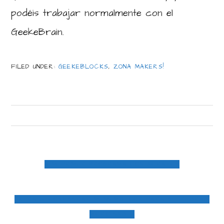
podéis trabajar normalmente con el
GeekeBrain.
FILED UNDER:
GEEKEBLOCKS
,
ZONA MAKERS!
PREVIOUS
« MI PRIMER PROGRAMA CON SCRATCH
POST:
NEXT
EXTRA 2. CONFIGURAR MENU MBLOCK PARA GEEKEBRAIN
POST:
MICRO USB »