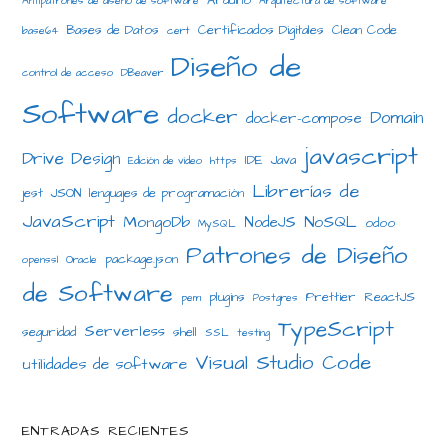
Arduino
Antipatrones de diseño de software
Arquitectura de software
Bases de Datos
Certificados Digitales
Clean Code
base64
cert
Diseño de
control de acceso
DBeaver
Software
docker
Domain
docker-compose
javascript
Drive Design
IDE
Java
Edición de video
https
Librerías de
jest
JSON
lenguajes de programación
JavaScript
MongoDb
NoSQL
NodeJS
odoo
MySQL
Patrones de Diseño
package.json
openssl
Oracle
de Software
plugins
Prettier
ReactJS
pem
Postgres
TypeScript
Serverless
seguridad
shell
SSL
testing
Visual Studio Code
utilidades de software
ENTRADAS RECIENTES