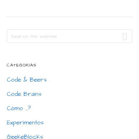
Primary
Search
this
Sidebar
website
CATEGORÍAS
Code & Beers
Code Brains
Cómo …?
Experimentos
GeekeBlocks