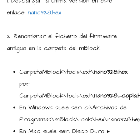
1. Descargar la última versión en este
enlace:
nano328.hex
2. Renombrar el fichero del firmware
antiguo en la carpeta del mBlock.
CarpetaMBlock\tools\ext\
nano328.hex
por
CarpetaMBlock\tools\ext\
nano328_copia
En Windows suele ser: c:\Archivos de
Programas\mBlock\tools\hex\nano328.he
En Mac suele ser: ‎⁨Disco Duro ▸