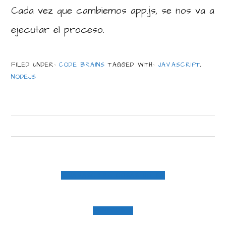
Cada vez que cambiemos app.js, se nos va a
ejecutar el proceso.
FILED UNDER:
CODE BRAINS
TAGGED WITH:
JAVASCRIPT
,
NODEJS
PREVIOUS
« JAVASCRIPT, COSAS ÚTILES
POST:
NEXT
MONGODB »
POST: