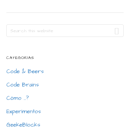
Primary
Search
this
Sidebar
website
CATEGORÍAS
Code & Beers
Code Brains
Cómo …?
Experimentos
GeekeBlocks