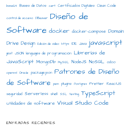
Bases de Datos
Certificados Digitales
Clean Code
base64
cert
Diseño de
control de acceso
DBeaver
Software
docker
Domain
docker-compose
javascript
Drive Design
IDE
Java
Edición de video
https
Librerías de
jest
JSON
lenguajes de programación
JavaScript
MongoDb
NoSQL
NodeJS
odoo
MySQL
Patrones de Diseño
package.json
openssl
Oracle
de Software
plugins
Prettier
ReactJS
pem
Postgres
TypeScript
Serverless
seguridad
shell
SSL
testing
Visual Studio Code
utilidades de software
ENTRADAS RECIENTES