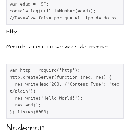
var edad = "9";

console.log(util.isNumber(edad));

//Devuelve false por que el tipo de datos
http
Permite crear un servidor de internet.
var http = require('http');
http.createServer(function (req, res) {
  res.writeHead(200, {'Content-Type': 'tex
t/plain'});
  res.write('Hello World!');
  res.end();
}).listen(8080);
Nodemon