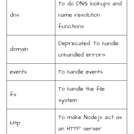
To do DNS lookups and
dns
name resolution
functions
Deprecated. To handle
domain
unhandled errors
events
To handle events
To handle the file
fs
system
To make Node.js act as
http
an HTTP server