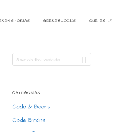
EKEHISTORIAS
GEEKEBLOCKS
QUÉ ES …?
Primary
Search
this
Sidebar
website
CATEGORÍAS
Code & Beers
Code Brains