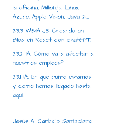
la oficina, Million.js, Linux
Azure, Apple Vision, Java 21…
23.3 WS:IA-JS Creando un
Blog en React con chatGPT.
23.2 IA. Cómo va a afectar a
nuestros empleos?
23.1 IA. En que punto estamos
y como hemos llegado hasta
aquí.
Jesús A. Carballo Santaclara