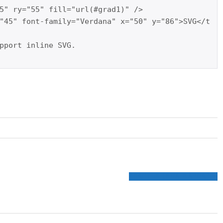
5" ry="55" fill="url(#grad1)" />

"45" font-family="Verdana" x="50" y="86">SVG</t
pport inline SVG.

NEXT
REACTJS [GUÍA RÁPIDA] »
POST: