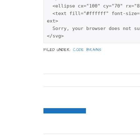
  <ellipse cx="100" cy="70" rx="8
  <text fill="#ffffff" font-size=
ext>

  Sorry, your browser does not su
</svg>
FILED UNDER:
CODE BRAINS
PREVIOUS
« GIT [GUÍA RÁPIDA]
POST: