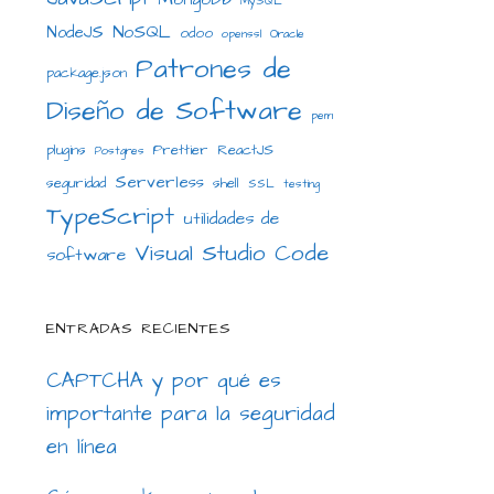
MySQL
NoSQL
NodeJS
odoo
openssl
Oracle
Patrones de
package.json
Diseño de Software
pem
plugins
Prettier
ReactJS
Postgres
Serverless
seguridad
shell
SSL
testing
TypeScript
utilidades de
Visual Studio Code
software
ENTRADAS RECIENTES
CAPTCHA y por qué es
importante para la seguridad
en línea