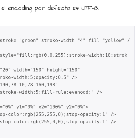
 el encoding por defecto es UTF-8.
stroke="green" stroke-width="4" fill="yellow" /
roke-width:5;opacity:0.5" />

stroke-width:5;fill-rule:evenodd;" />

="0%" y1="0%" x2="100%" y2="0%">

op-color:rgb(255,255,0);stop-opacity:1" />

stop-color:rgb(255,0,0);stop-opacity:1" />
