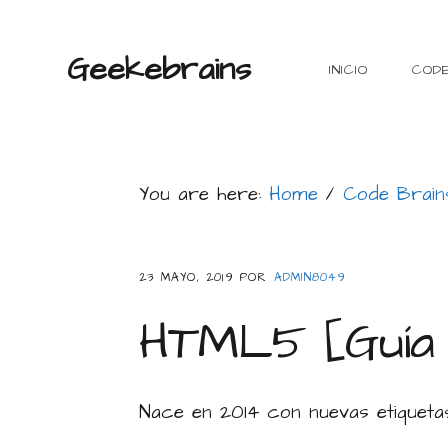
Skip
Skip
Skip
Skip
to
to
to
to
Geekebrains
INICIO
COD
primary
main
primary
footer
navigation
content
sidebar
You are here:
Home
/
Code Brain
23 MAYO, 2019
POR
ADMIN8049
HTML5 [Guía 
Nace en 2014 con nuevas etiquetas