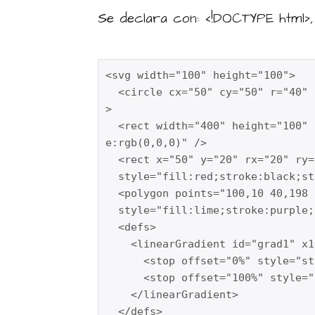
Se declara con: <!DOCTYPE html>,
<svg width="100" height="100">

  <circle cx="50" cy="50" r="40" 
>

  <rect width="400" height="100" style="fill:rgb(0,0,255);stroke-width:10;strok
e:rgb(0,0,0)" />

  <rect x="50" y="20" rx="20" ry="20" width="150" height="150"

  style="fill:red;stroke:black;st
  <polygon points="100,10 40,198 190,78 10,78 160,198"

  style="fill:lime;stroke:purple;
  <defs>

    <linearGradient id="grad1" x1
      <stop offset="0%" style="st
      <stop offset="100%" style="
    </linearGradient>

  </defs>
