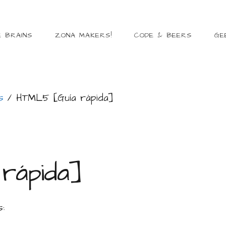
E BRAINS
ZONA MAKERS!
CODE & BEERS
GE
s
/
HTML5 [Guía rápida]
rápida]
: