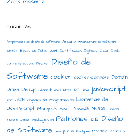
Zona makers!
ETIQUETAS
Arduino
Antipatrones de diseño de software
Arquitectura de software
Bases de Datos
Certificados Digitales
Clean Code
base64
cert
Diseño de
control de acceso
DBeaver
Software
docker
Domain
docker-compose
javascript
Drive Design
IDE
Java
Edición de video
https
Librerías de
jest
JSON
lenguajes de programación
JavaScript
MongoDb
NoSQL
NodeJS
odoo
MySQL
Patrones de Diseño
package.json
openssl
Oracle
de Software
plugins
Prettier
ReactJS
pem
Postgres