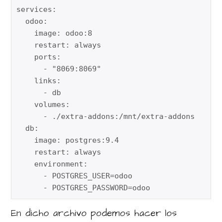
services:

  odoo:

    image: odoo:8

    restart: always

    ports:

      - "8069:8069"

    links:

      - db

    volumes:

      - ./extra-addons:/mnt/extra-addons

  db:

    image: postgres:9.4

    restart: always

    environment:

      - POSTGRES_USER=odoo

En dicho archivo podemos hacer los